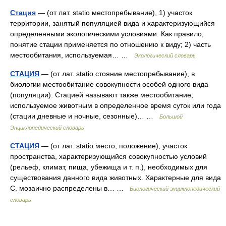
Стация
— (от лат. statio местопребывание), 1) участок
территории, занятый популяцией вида и характеризующийся
определенными экологическими условиями. Как правило,
понятие стации применяется по отношению к виду; 2) часть
местообитания, используемая… …
Экологический словарь
СТАЦИЯ
— (от лат. statio стояние местопребывание), в
биологии местообитание совокупности особей одного вида
(популяции). Стацией называют также местообитание,
используемое животным в определенное время суток или года
(стации дневные и ночные, сезонные)… …
Большой
Энциклопедический словарь
СТАЦИЯ
— (от лат. statio место, положение), участок
пространства, характеризующийся совокупностью условий
(рельеф, климат, пища, убежища и т. п.), необходимых для
существования данного вида животных. Характерные для вида
С. мозаично распределены в… …
Биологический энциклопедический
словарь