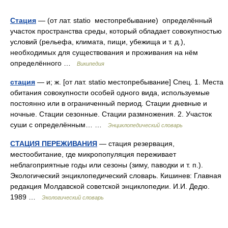
Стация
— (от лат. statio местопребывание) определённый
участок пространства среды, который обладает совокупностью
условий (рельефа, климата, пищи, убежища и т. д.),
необходимых для существования и проживания на нём
определённого …
Википедия
стация
— и; ж. [от лат. statio местопребывание] Спец. 1. Места
обитания совокупности особей одного вида, используемые
постоянно или в ограниченный период. Стации дневные и
ночные. Стации сезонные. Стации размножения. 2. Участок
суши с определённым… …
Энциклопедический словарь
СТАЦИЯ ПЕРЕЖИВАНИЯ
— стация резервация,
местообитание, где микропопуляция переживает
неблагоприятные годы или сезоны (зиму, паводки и т. п.).
Экологический энциклопедический словарь. Кишинев: Главная
редакция Молдавской советской энциклопедии. И.И. Дедю.
1989 …
Экологический словарь