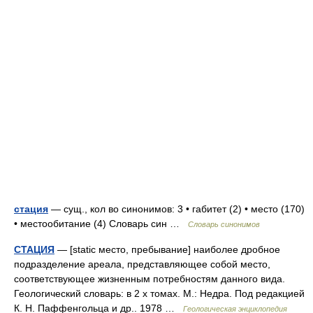
стация
— сущ., кол во синонимов: 3 • габитет (2) • место (170)
• местообитание (4) Словарь син …
Словарь синонимов
СТАЦИЯ
— [static место, пребывание] наиболее дробное
подразделение ареала, представляющее собой место,
соответствующее жизненным потребностям данного вида.
Геологический словарь: в 2 х томах. М.: Недра. Под редакцией
К. Н. Паффенгольца и др.. 1978 …
Геологическая энциклопедия