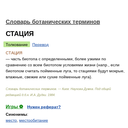
Словарь ботанических терминов
СТАЦИЯ
Толкование
Перевод
СТАЦИЯ
— часть биотопа с определенными, более узкими по
сравнению со всем биотопом условиями жизни (напр., если
биотопом считать пойменные луга, то стациями будут мокрые,
влажные, свежие или сухие пойменные луга).
Словарь ботанических терминов. — Киев: Наукова Думка
.
Под общей
редакцией д.б.н. И.А. Дудки
.
1984
.
Игры ⚽
Нужен реферат?
Синонимы
:
место
,
местообитание